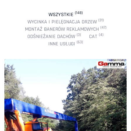
(148)
WSZYSTKIE
(31)
WYCINKA I PIELĘGNACJA DRZEW
(47)
MONTAŻ BANERÓW REKLAMOWYCH
(3)
(4)
ODŚNIEŻANIE DACHÓW
CAT
(63)
INNE USŁUGI